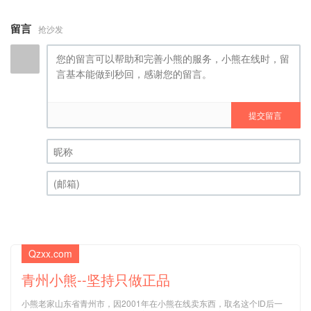
留言
抢沙发
提交留言
昵称 (必填)
(邮箱) (必填)
Qzxx.com
青州小熊--坚持只做正品
小熊老家山东省青州市，因2001年在小熊在线卖东西，取名这个ID后一