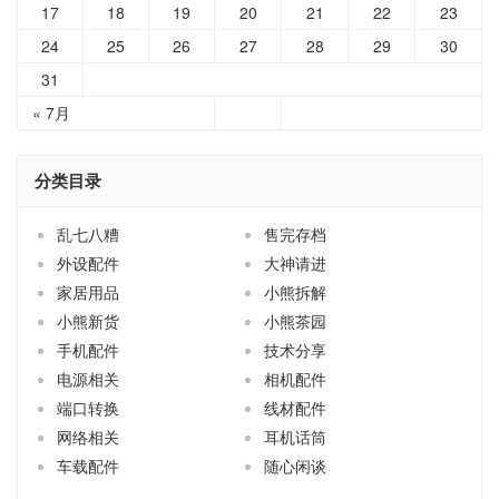
17
18
19
20
21
22
23
24
25
26
27
28
29
30
31
« 7月
分类目录
乱七八糟
售完存档
外设配件
大神请进
家居用品
小熊拆解
小熊新货
小熊茶园
手机配件
技术分享
电源相关
相机配件
端口转换
线材配件
网络相关
耳机话筒
车载配件
随心闲谈