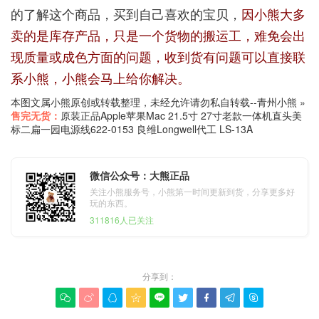
的了解这个商品，买到自己喜欢的宝贝，
因小熊大多
卖的是库存产品，只是一个货物的搬运工，难免会出
现质量或成色方面的问题，收到货有问题可以直接联
系小熊，小熊会马上给你解决。
本图文属小熊原创或转载整理，未经允许请勿私自转载--
青州小熊
»
售完无货：
原装正品Apple苹果Mac 21.5寸 27寸老款一体机直头美
标二扁一园电源线622-0153 良维Longwell代工 LS-13A
微信公众号：大熊正品
关注小熊服务号，小熊第一时间更新到货，分享更多好
玩的东西。
311816人已关注
分享到：








