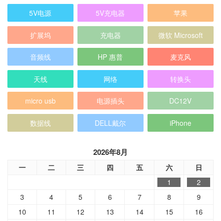
5V电源
5V充电器
苹果
扩展坞
充电器
微软 Microsoft
音频线
HP 惠普
麦克风
天线
网络
转换头
micro usb
电源插头
DC12V
数据线
DELL戴尔
iPhone
2026年8月
一
二
三
四
五
六
日
1
2
3
4
5
6
7
8
9
10
11
12
13
14
15
16