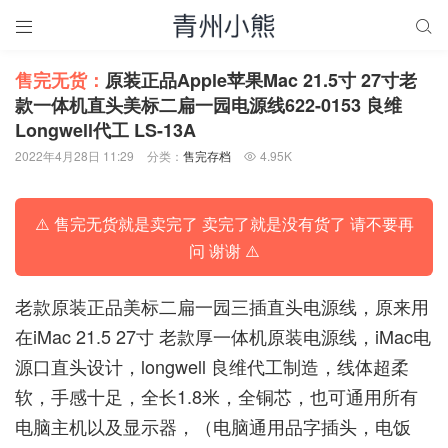


售完无货：
原装正品Apple苹果Mac 21.5寸 27寸老
款一体机直头美标二扁一园电源线622-0153 良维
Longwell代工 LS-13A
2022年4月28日 11:29
分类：
售完存档
4.95K

⚠️ 售完无货就是卖完了 卖完了就是没有货了 请不要再
问 谢谢 ⚠️
老款原装正品美标二扁一园三插直头电源线，原来用
在iMac 21.5 27寸 老款厚一体机原装电源线，iMac电
源口直头设计，longwell 良维代工制造，线体超柔
软，手感十足，全长1.8米，全铜芯，也可通用所有
电脑主机以及显示器，（电脑通用品字插头，电饭