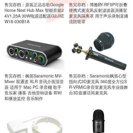
完
售完存档：原装正品谷歌Google
售完存档：博雅BY-RF5P可折叠
Home Nest Hub Max 智能音箱2
便携式麦克风反射滤波器演播室
4V1.25A 30W电源适配器G2JXE
麦克风隔离罩 用于声乐录制直播
W18-030B1A
流防喷罩
售完存档：枫笛Saramonic MV-
售完存档：Saramonic枫笛心型
Mixer 双通道 XLR 音讯介面混音
指向式3D麦克风 360度全方位S
器 适用于 Mac PC 录音棚 歌手
R-VRMIC录音室麦克风专业级舞
音乐家 播客 吉他音响设备 即时
台3D直播话筒麦克风
和播放监控 音乐制作