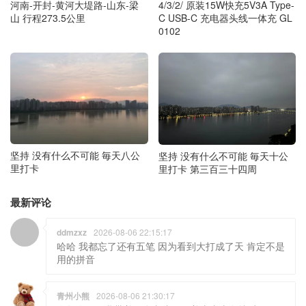
4/3/2/ 原装15W快充5V3A Type-
河南-开封-黄河大堤路-山东-梁
C USB-C 充电器头线一体充 GL
山 行程273.5公里
0102
坚持 没有什么不可能 毎天八公
坚持 没有什么不可能 毎天十公
里打卡
里打卡 第三百三十四周
最新评论
ddmzxz
2026-08-06 22:15:17
哈哈 我都忘了还有五笔 因为看到大打成了天 肯定不是
用的拼音
青州小熊
2026-08-06 21:30:17