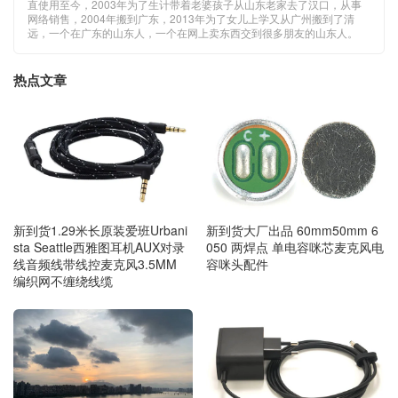
直使用至今，2003年为了生计带着老婆孩子从山东老家去了汉口，从事
网络销售，2004年搬到广东，2013年为了女儿上学又从广州搬到了清
远，一个在广东的山东人，一个在网上卖东西交到很多朋友的山东人。
热点文章
新到货1.29米长原装爱班Urbani
新到货大厂出品 60mm50mm 6
sta Seattle西雅图耳机AUX对录
050 两焊点 单电容咪芯麦克风电
线音频线带线控麦克风3.5MM
容咪头配件
编织网不缠绕线缆