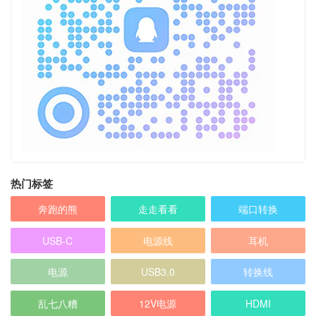
热门标签
奔跑的熊
走走看看
端口转换
USB-C
电源线
耳机
电源
USB3.0
转换线
乱七八糟
12V电源
HDMI