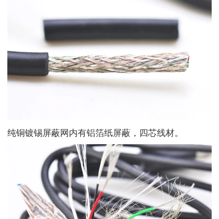
纯铜镀锡屏蔽网内有铝箔纸屏蔽，四芯线材。