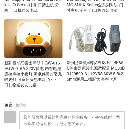
ies JO Series对讲 门禁主机 分
MC &NHX Series全系列对讲 门
机 门口机原装电源
禁主机 分机 门口机原装电源
新到货新款华硕ASUS RT-BE86
新到货NVC雷士照明 HGW‑016
U路由器原装电源适配器 MU60B
HGW‑016A 220V供电 内有电池
3120500-A1 12V5A 60W 5.5x2.
遥控声控小夜灯 睡眠伴睡灯婴儿
5mm通用二插脚大功率电源
喂奶灯 卧室床头氛围灯 女生生
日礼物送女友儿童
留言
抢沙发