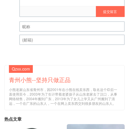
提交留言
昵称 (必填)
(邮箱) (必填)
Qzxx.com
青州小熊--坚持只做正品
小熊老家山东省青州市，因2001年在小熊在线卖东西，取名这个ID后一
直使用至今，2003年为了生计带着老婆孩子从山东老家去了汉口，从事
网络销售，2004年搬到广东，2013年为了女儿上学又从广州搬到了清
远，一个在广东的山东人，一个在网上卖东西交到很多朋友的山东人。
热点文章