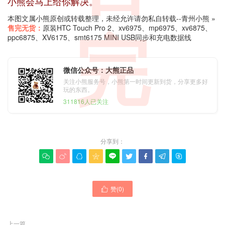
小熊会马上给你解决。
本图文属小熊原创或转载整理，未经允许请勿私自转载--
青州小熊
»
售完无货：
原装HTC Touch Pro 2、xv6975、mp6975、xv6875、
完
ppc6875、XV6175、smt6175 MINI USB同步和充电数据线
微信公众号：大熊正品
关注小熊服务号，小熊第一时间更新到货，分享更多好
玩的东西。
311816人已关注
分享到：









赞(
0
)

上一篇