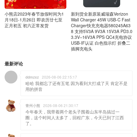
小熊店2023年春节放假时间为1
新到货全新原装威瑞森Verizon
月18日-1月26日 即农历廿七至
Wall Charger 45W USB-C Fast
正月初五 初六正常发货
Charger快充充电器580245A63
8 支持5V3A 9V3A 15V3A PD3.0
3.3V–16V3A PPS QC4充电协议
USB-IF认证 白色指示灯 折叠二
插脚充电头
最新评论
ddmzxz
2026-08-06 22:15:17
哈哈 我都忘了还有五笔 因为看到大打成了天 肯定不是
用的拼音
青州小熊
2026-08-06 21:30:17
今年春天，我带着两个老头子围着山东半岛搞过一
圈，这个时间人太多了，回程广东，今天已到了江西
了。