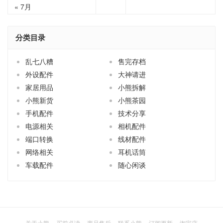
« 7月
分类目录
乱七八糟
售完存档
外设配件
大神请进
家居用品
小熊拆解
小熊新货
小熊茶园
手机配件
技术分享
电源相关
相机配件
端口转换
线材配件
网络相关
耳机话筒
车载配件
随心闲谈
关于小熊
买前必读
商品售后
联系小熊
订阅更新
淘宝店