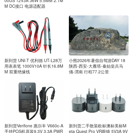
00US 12V3A 36W 5.5MM 2.1M
M DC接口 电源适配器
新到货 UNI-T 优利德 UT-L28万
小熊2026年暑假自驾游DAY 18
用表表笔 1000V10A 针长16.8M
陕西-西安-大雁塔-秦始皇兵马
M 双重绝缘线
俑-渭南 行程77.2公里
新到货Verifone 惠尔丰 V660c-A
新到货二手散装欧标澳标美标M
手持POS机原装9.3V 3.3A PWR
eta Quest Pro VR眼镜 5V3A 9V