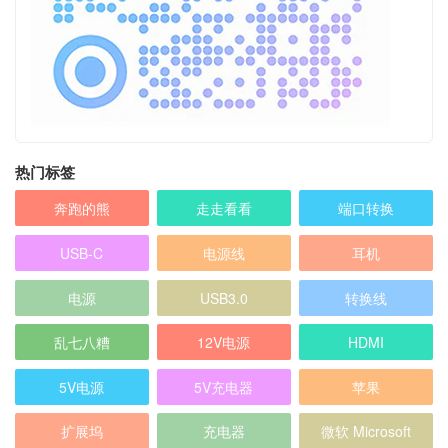
热门标签
奔跑的熊
走走看看
端口转换
USB-C
电源线
耳机
电源
USB3.0
转换线
乱七八糟
12V电源
HDMI
5V电源
5V充电器
苹果
扩展坞
充电器
微软 Microsoft