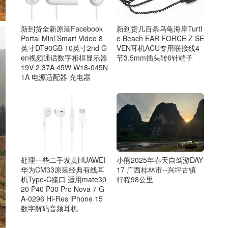
新到货几百条乌龟海岸Turtl
新到货全新原装Facebook
e Beach EAR FORCE Z SE
Portal Mini Smart Video 8
VEN耳机ACU专用联接线4
英寸DT90GB 10英寸2nd G
节3.5mm插头转6针端子
en视频通话数字相框显示器
19V 2.37A 45W W18-045N
1A 电源适配器 充电器
处理一些二手发黄HUAWEI
小熊2025年春天自驾游DAY
华为CM33原装经典有线耳
17 广西桂林市--兴坪古镇
机Type-C接口 适用mate30
行程98公里
20 P40 P30 Pro Nova 7 G
A-0296 Hi-Res iPhone 15
数字解码音频耳机