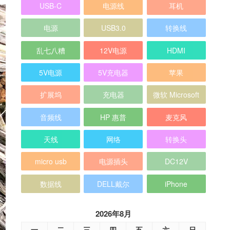
USB-C
电源线
耳机
电源
USB3.0
转换线
乱七八糟
12V电源
HDMI
5V电源
5V充电器
苹果
扩展坞
充电器
微软 Microsoft
音频线
HP 惠普
麦克风
天线
网络
转换头
micro usb
电源插头
DC12V
数据线
DELL戴尔
iPhone
2026年8月
一
二
三
四
五
六
日