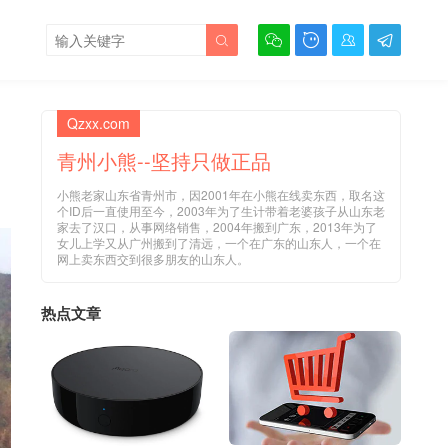





Qzxx.com
青州小熊--坚持只做正品
小熊老家山东省青州市，因2001年在小熊在线卖东西，取名这
个ID后一直使用至今，2003年为了生计带着老婆孩子从山东老
家去了汉口，从事网络销售，2004年搬到广东，2013年为了
女儿上学又从广州搬到了清远，一个在广东的山东人，一个在
网上卖东西交到很多朋友的山东人。
热点文章