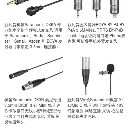
新到货枫笛Saramonic DK5A 专
新到货盒装博雅BOYA BY-P4 BY-
业防水全指向领夹式麦克风 适用
P4A 3.5MM接口TRRS BY-P4D
于 Saramonic、Rode、Sennhei
Lightning认证闪电口老iPhone麦
ser、Senal、Azden 和 BOYA 发
克风 可折叠手机外置麦克风
射器（带锁定 3.5mm 连接器）
枫笛Saramonic DK3B 索尼专用
新到货6米长Saramonic枫笛 XL
3.5mm DK3F 3 针 Mini-XLR 迷
avMic-C XLR 3针卡农接头 48V
你卡侬接口无线小蜜蜂锁定型专
幻象电源 网络直播 采访 心型指
业级全向领夹式麦克风 话筒 高
向式领夹麦克风
灵敏度咪头