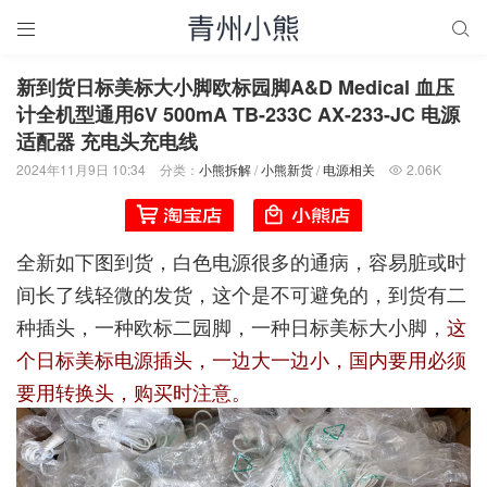


新到货日标美标大小脚欧标园脚A&D Medical 血压
计全机型通用6V 500mA TB-233C AX-233-JC 电源
适配器 充电头充电线
2024年11月9日 10:34
分类：
小熊拆解
/
小熊新货
/
电源相关
2.06K

全新如下图到货，白色电源很多的通病，容易脏或时
间长了线轻微的发货，这个是不可避免的，到货有二
种插头，一种欧标二园脚，一种日标美标大小脚，
这
个日标美标电源插头，一边大一边小，国内要用必须
要用转换头，购买时注意。