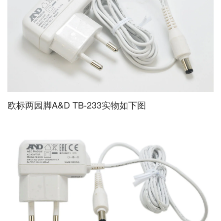
欧标两园脚A&D TB-233实物如下图