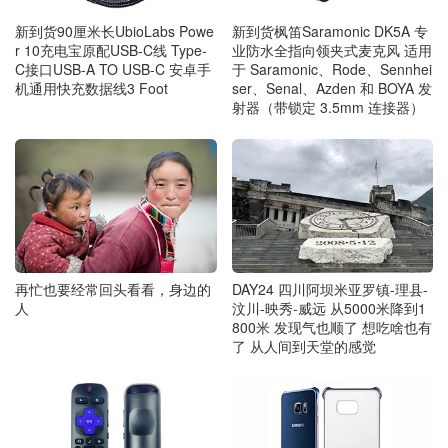
新到货90厘米长UbioLabs Powe
新到货枫笛Saramonic DK5A 专
r 10充电宝原配USB-C线 Type-
业防水全指向领夹式麦克风 适用
C接口USB-A TO USB-C 安卓手
于 Saramonic、Rode、Sennhei
机通用快充数据线3 Foot
ser、Senal、Azden 和 BOYA 发
射器（带锁定 3.5mm 连接器）
再忙也要经常回头看看，身边的
DAY24 四川阿坝米亚罗镇-理县-
人
汶川-映秀-威远 从5000米降到1
800米 发现气也顺了 想吃啥也有
了 从人间到天堂的感觉