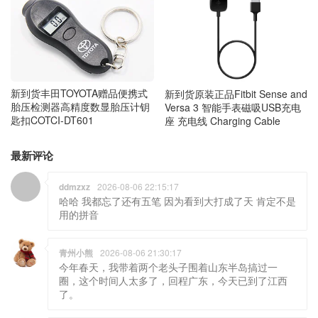
新到货丰田TOYOTA赠品便携式
新到货原装正品Fitbit Sense and
胎压检测器高精度数显胎压计钥
Versa 3 智能手表磁吸USB充电
匙扣COTCI-DT601
座 充电线 Charging Cable
最新评论
ddmzxz
2026-08-06 22:15:17
哈哈 我都忘了还有五笔 因为看到大打成了天 肯定不是
用的拼音
青州小熊
2026-08-06 21:30:17
今年春天，我带着两个老头子围着山东半岛搞过一
圈，这个时间人太多了，回程广东，今天已到了江西
了。