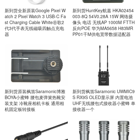
新到货全新原装Google Pixel W
新到货HuntKey航嘉 HKA02454
atch 2 Pixel Watch 3 USB-C Fa
003-8Q 54V0.28A 15W 网络摄
st Charging Cable White谷歌2
像头 电话 无线AP 1000M FTTH
代3代手表无线磁吸四触点充电
反向POE 华为MA5658 H83MR
器
PP01千M供电宽带数据适配器
新到货原装枫笛Saramonic博雅
新到货枫笛Saramonic UWMIC9
BOYA小蜜蜂 腰包麦弹簧热靴安
S RX9S OLED显示屏 内置电池
装支架 冷靴座相机卡板 通用相
UHF无线腰包式接收器小蜜蜂 单
机固定板转接板
接收器一个