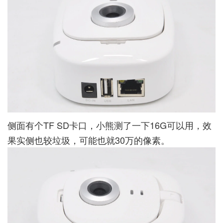
侧面有个TF SD卡口，小熊测了一下16G可以用，效
果实侧也较垃圾，可能也就30万的像素。