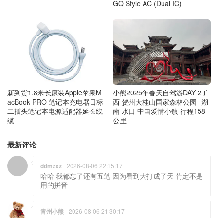
GQ Style AC (Dual IC)
新到货1.8米长原装Apple苹果M
小熊2025年春天自驾游DAY 2 广
acBook PRO 笔记本充电器日标
西 贺州大桂山国家森林公园--湖
二插头笔记本电源适配器延长线
南 水口 中国爱情小镇 行程158
缆
公里
最新评论
ddmzxz
2026-08-06 22:15:17
哈哈 我都忘了还有五笔 因为看到大打成了天 肯定不是
用的拼音
青州小熊
2026-08-06 21:30:17