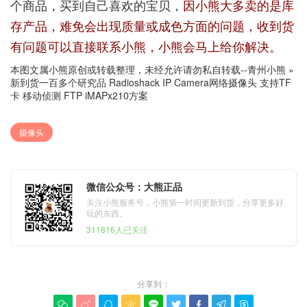
个商品，买到自己喜欢的宝贝，
因小熊大多卖的是库
存产品，难免会出现质量或成色方面的问题，收到货
有问题可以直接联系小熊，小熊会马上给你解决。
本图文属小熊原创或转载整理，未经允许请勿私自转载--
青州小熊
»
新到货一百多个研究品 Radioshack IP Camera网络摄像头 支持TF
卡 移动侦测 FTP iMAPx210方案
摄像头
微信公众号：大熊正品
关注小熊服务号，小熊第一时间更新到货，分享更多好
玩的东西。
311816人已关注
分享到：








