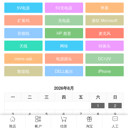
5V电源
5V充电器
苹果
扩展坞
充电器
微软 Microsoft
音频线
HP 惠普
麦克风
天线
网络
转换头
micro usb
电源插头
DC12V
数据线
DELL戴尔
iPhone
2026年8月
一
二
三
四
五
六
日
1
2
3
4
5
6
7
8
9
10
11
12
13
14
15
16
熊店
帐户
结算
淘宝
人工