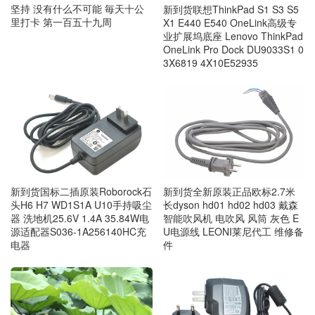
坚持 没有什么不可能 毎天十公
新到货联想ThinkPad S1 S3 S5
里打卡 第一百五十九周
X1 E440 E540 OneLink高级专
业扩展坞底座 Lenovo ThinkPad
OneLink Pro Dock DU9033S1 0
3X6819 4X10E52935
新到货国标二插原装Roborock石
新到货全新原装正品欧标2.7米
头H6 H7 WD1S1A U10手持吸尘
长dyson hd01 hd02 hd03 戴森
器 洗地机25.6V 1.4A 35.84W电
智能吹风机 电吹风 风筒 灰色 E
源适配器S036-1A256140HC充
U电源线 LEONI莱尼代工 维修备
电器
件