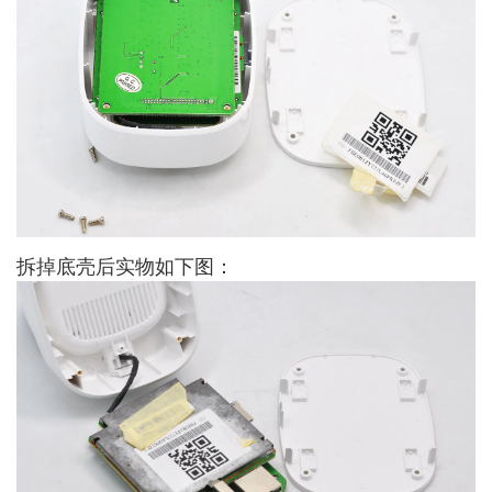
拆掉底壳后实物如下图：