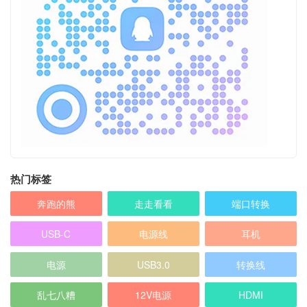
热门标签
奔跑的熊
走走看看
端口转换
USB-C
电源线
耳机
电源
USB3.0
转换线
乱七八糟
12V电源
HDMI