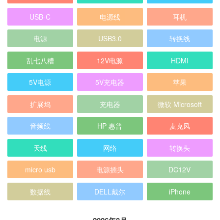
USB-C
电源线
耳机
电源
USB3.0
转换线
乱七八糟
12V电源
HDMI
5V电源
5V充电器
苹果
扩展坞
充电器
微软 Microsoft
音频线
HP 惠普
麦克风
天线
网络
转换头
micro usb
电源插头
DC12V
数据线
DELL戴尔
iPhone