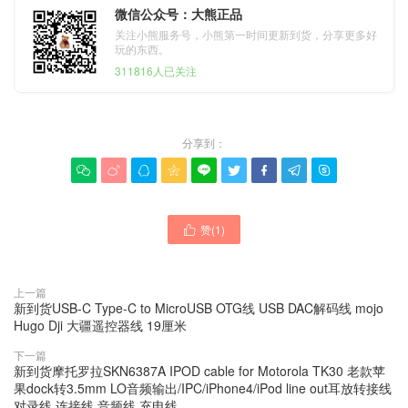
微信公众号：大熊正品
关注小熊服务号，小熊第一时间更新到货，分享更多好
玩的东西。
311816人已关注
分享到：









赞(
1
)

上一篇
新到货USB-C Type-C to MicroUSB OTG线 USB DAC解码线 mojo
Hugo Dji 大疆遥控器线 19厘米
下一篇
新到货摩托罗拉SKN6387A IPOD cable for Motorola TK30 老款苹
果dock转3.5mm LO音频输出/IPC/iPhone4/iPod line out耳放转接线
对录线 连接线 音频线 充电线