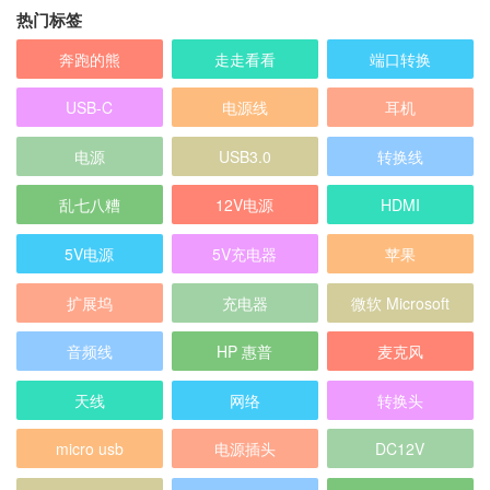
热门标签
奔跑的熊
走走看看
端口转换
USB-C
电源线
耳机
电源
USB3.0
转换线
乱七八糟
12V电源
HDMI
5V电源
5V充电器
苹果
扩展坞
充电器
微软 Microsoft
音频线
HP 惠普
麦克风
天线
网络
转换头
micro usb
电源插头
DC12V