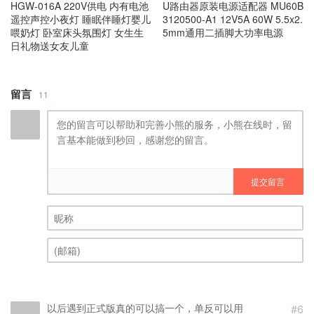
U路由器原装电源适配器 MU60B
HGW‑016A 220V供电 内有电池
3120500-A1 12V5A 60W 5.5x2.
遥控声控小夜灯 睡眠伴睡灯婴儿
5mm通用二插脚大功率电源
喂奶灯 卧室床头氛围灯 女生生
日礼物送女友儿童
留言
11
提交留言
昵称 (必填)
(邮箱) (必填)
以后遇到正式版真的可以搞一个，单反可以用
#6