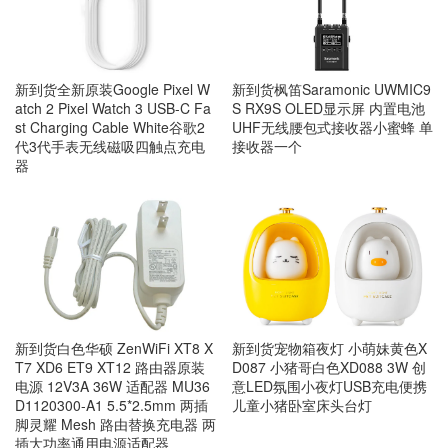
新到货全新原装Google Pixel W
新到货枫笛Saramonic UWMIC9
atch 2 Pixel Watch 3 USB-C Fa
S RX9S OLED显示屏 内置电池
st Charging Cable White谷歌2
UHF无线腰包式接收器小蜜蜂 单
代3代手表无线磁吸四触点充电
接收器一个
器
新到货宠物箱夜灯 小萌妹黄色X
新到货白色华硕 ZenWiFi XT8 X
D087 小猪哥白色XD088 3W 创
T7 XD6 ET9 XT12 路由器原装
意LED氛围小夜灯USB充电便携
电源 12V3A 36W 适配器 MU36
儿童小猪卧室床头台灯
D1120300-A1 5.5*2.5mm 两插
脚灵耀 Mesh 路由替换充电器 两
插大功率通用电源适配器