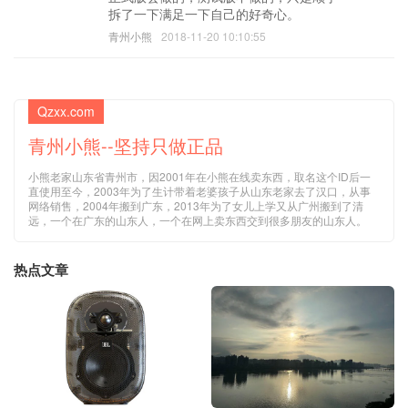
拆了一下满足一下自己的好奇心。
青州小熊
2018-11-20 10:10:55
Qzxx.com
青州小熊--坚持只做正品
小熊老家山东省青州市，因2001年在小熊在线卖东西，取名这个ID后一
直使用至今，2003年为了生计带着老婆孩子从山东老家去了汉口，从事
网络销售，2004年搬到广东，2013年为了女儿上学又从广州搬到了清
远，一个在广东的山东人，一个在网上卖东西交到很多朋友的山东人。
热点文章