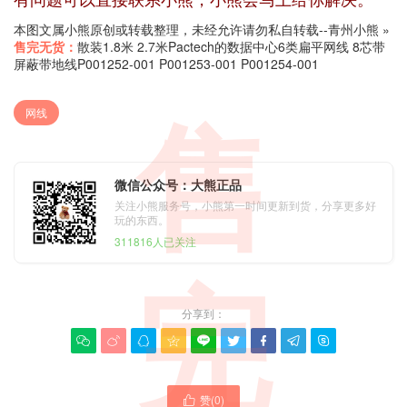
本图文属小熊原创或转载整理，未经允许请勿私自转载--
青州小熊
»
售完无货：
散装1.8米 2.7米Pactech的数据中心6类扁平网线 8芯带
屏蔽带地线P001252-001 P001253-001 P001254-001
网线
售
微信公众号：大熊正品
关注小熊服务号，小熊第一时间更新到货，分享更多好
玩的东西。
311816人已关注
完
分享到：









赞(
0
)
