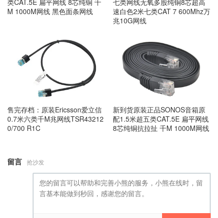
七类网线无氧多股纯铜8芯超高
类CAT.5E 扁平网线 8芯纯铜 千
速白色2米七类CAT 7 600Mhz万
M 1000M网线 黑色面条网线
兆10G网线
售完存档：原装Ericsson爱立信
新到货原装正品SONOS音箱原
0.7米六类千M兆网线TSR43212
配1.5米超五类CAT.5E 扁平网线
0/700 R1C
8芯纯铜抗拉扯 千M 1000M网线
留言
抢沙发