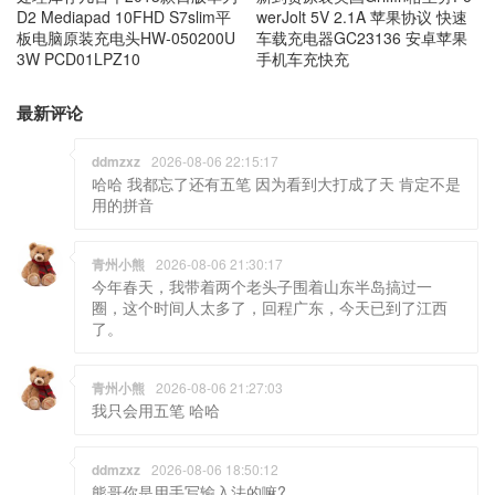
D2 Mediapad 10FHD S7slim平
werJolt 5V 2.1A 苹果协议 快速
板电脑原装充电头HW-050200U
车载充电器GC23136 安卓苹果
3W PCD01LPZ10
手机车充快充
最新评论
ddmzxz
2026-08-06 22:15:17
哈哈 我都忘了还有五笔 因为看到大打成了天 肯定不是
用的拼音
青州小熊
2026-08-06 21:30:17
今年春天，我带着两个老头子围着山东半岛搞过一
圈，这个时间人太多了，回程广东，今天已到了江西
了。
青州小熊
2026-08-06 21:27:03
我只会用五笔 哈哈
ddmzxz
2026-08-06 18:50:12
熊哥你是用手写输入法的嘛?