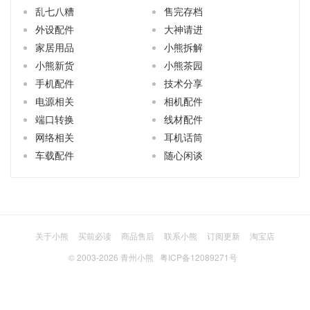
乱七八糟
售完存档
外设配件
大神请进
家居用品
小熊拆解
小熊新货
小熊茶园
手机配件
技术分享
电源相关
相机配件
端口转换
线材配件
网络相关
耳机话筒
车载配件
随心闲谈
关于小熊
买前必读
商品售后
联系小熊
订阅更新
淘宝店
© 2003-2026
青州小熊
粤ICP备12089271号