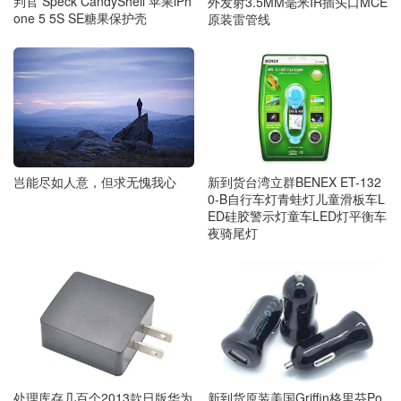
判官 Speck CandyShell 苹果iPh
外发射3.5MM毫米IR插头口MCE
one 5 5S SE糖果保护壳
原装雷管线
岂能尽如人意，但求无愧我心
新到货台湾立群BENEX ET-132
0-B自行车灯青蛙灯儿童滑板车L
ED硅胶警示灯童车LED灯平衡车
夜骑尾灯
处理库存几百个2013款日版华为
新到货原装美国Griffin格里芬Po