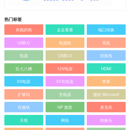
热门标签
奔跑的熊
走走看看
端口转换
USB-C
电源线
耳机
电源
USB3.0
转换线
乱七八糟
12V电源
HDMI
5V电源
5V充电器
苹果
扩展坞
充电器
微软 Microsoft
音频线
HP 惠普
麦克风
天线
网络
转换头