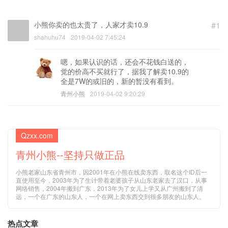
小熊你卖的也太贵了，人家才卖10.9
#1
shahuhu74
2019-04-02 7:45:24
嗯，如果认识的话，还会不花钱白送的，
觉的价高不买就行了，据我了解卖10.9的
全是7W的或旧的，新的暂没有看到。
青州小熊
2019-04-02 9:20:29
Qzxx.com
青州小熊--坚持只做正品
小熊老家山东省青州市，因2001年在小熊在线卖东西，取名这个ID后一
直使用至今，2003年为了生计带着老婆孩子从山东老家去了汉口，从事
网络销售，2004年搬到广东，2013年为了女儿上学又从广州搬到了清
远，一个在广东的山东人，一个在网上卖东西交到很多朋友的山东人。
热点文章