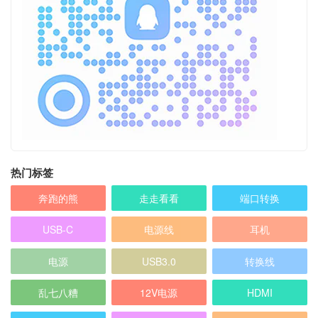
热门标签
奔跑的熊
走走看看
端口转换
USB-C
电源线
耳机
电源
USB3.0
转换线
乱七八糟
12V电源
HDMI
5V电源
5V充电器
苹果