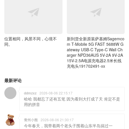
位置相同，风景不同，心境不
新到货全新原装萨基姆Sagemco
同。
m T-Mobile 5G FAST 5688W G
ateway USB-C Type-C Wall Ch
arger NPD36AUS 5V-2A 9V-2A
15V-2.5A电源充电器2.5米长线
充电头191702491-xx
最新评论
ddmzxz
2026-08-06 22:15:17
哈哈 我都忘了还有五笔 因为看到大打成了天 肯定不是
用的拼音
青州小熊
2026-08-06 21:30:17
今年春天，我带着两个老头子围着山东半岛搞过一
圈，这个时间人太多了，回程广东，今天已到了江西
了。