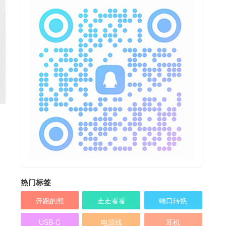
热门标签
奔跑的熊
走走看看
端口转换
USB-C
电源线
耳机