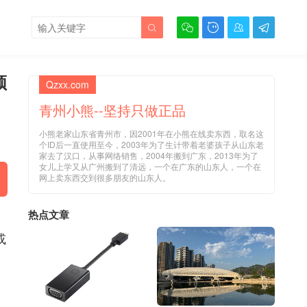





频
Qzxx.com
青州小熊--坚持只做正品
小熊老家山东省青州市，因2001年在小熊在线卖东西，取名这
个ID后一直使用至今，2003年为了生计带着老婆孩子从山东老
家去了汉口，从事网络销售，2004年搬到广东，2013年为了
女儿上学又从广州搬到了清远，一个在广东的山东人，一个在
网上卖东西交到很多朋友的山东人。
热点文章
或
未