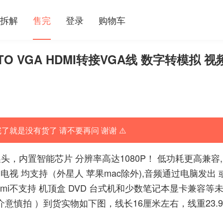
拆解
售完
登录
购物车
MI TO VGA HDMI转接VGA线 数字转模拟 视
完了就是没有货了 请不要再问 谢谢 ⚠️
高清转换头，内置智能芯片 分辨率高达1080P！ 低功耗更高兼容,
 电视 均支持（外星人 苹果mac除外),音频通过电脑发出 
dmi不支持 机顶盒 DVD 台式机和少数笔记本显卡兼容等
意慎拍 ）到货实物如下图，线长16厘米左右，线重23.9