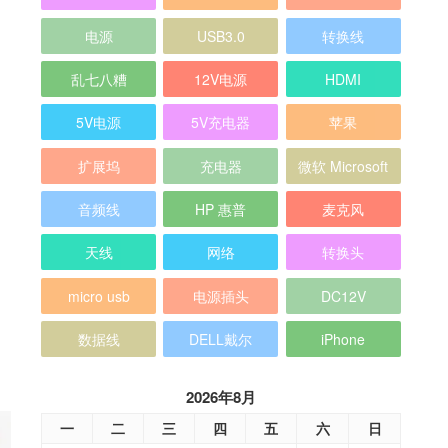
电源
USB3.0
转换线
乱七八糟
12V电源
HDMI
5V电源
5V充电器
苹果
扩展坞
充电器
微软 Microsoft
音频线
HP 惠普
麦克风
天线
网络
转换头
micro usb
电源插头
DC12V
数据线
DELL戴尔
iPhone
2026年8月
一
二
三
四
五
六
日