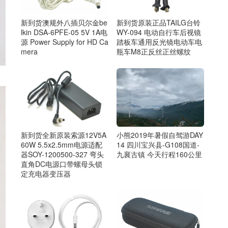
新到货澳规外八插贝尔金be
新到货原装正品TAILG台铃
lkin DSA-6PFE-05 5V 1A电
WY-094 电动自行车后视镜
源 Power Supply for HD Ca
踏板车通用反光镜电动车电
mera
瓶车M8正反丝正丝螺纹
新到货全新原装索源12V5A
小熊2019年暑假自驾游DAY
60W 5.5x2.5mm电源适配
14 四川宝兴县-G108国道-
器SOY-1200500-327 弯头
九襄古镇 今天行程160公里
直角DC电源口带螺母头锁
定充电器变压器