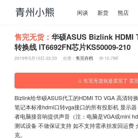
闲谈
新货
熊店
售完无货：
华硕ASUS Bizlink HD
转换线 IT6692FN芯片KS50009-210
2019年5月10日 22:33
分类：
售完存档
10.78K

⚠️ 售完无货就是卖完了 卖
Bizlink给华硕ASUS代工的HDMI TO VGA 
笔记本标准hdmi口转vga接口的所有投影机 显示器
者电脑接音响提供声音（注：电脑是VGA或mini h
测试设备 不做保证支持 如不支持需承担发回运费 介
克。