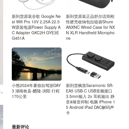
新到货原装谷歌 Google Ne
新到货原装正品舒尔话筒刚
st Wifi Pro 10V 2.25A 22.5
性硬壳收纳包拉链袋Shure
W原装电源Power Supply A
ANXNC Wired Case for NX
C Adapter GKC2H GYE3E
N XLR Handheld Micropho
G451A
ne
小熊2024年暑假自驾游DAY
新到货枫笛Saramonic SR-
3 湖南攸县-醴陵-浏阳 行程
EA5 USB-C USB音频接口
-
170公里
3.5mm输入 2x 耳机输出 静
音&噪音抑制 电脑 iPhone 1
5 Android iPad DAC解码声
卡
最新评论