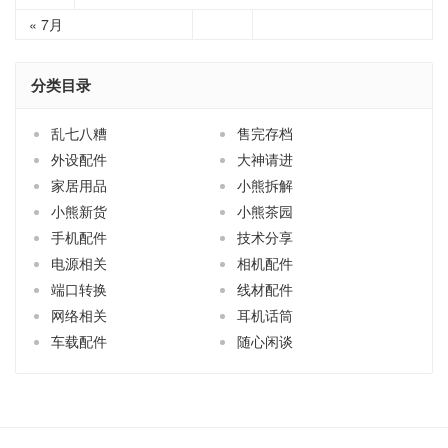
« 7月
分类目录
乱七八糟
售完存档
外设配件
大神请进
家居用品
小熊拆解
小熊新货
小熊茶园
手机配件
技术分享
电源相关
相机配件
端口转换
线材配件
网络相关
耳机话筒
车载配件
随心闲谈
关于小熊
买前必读
商品售后
联系小熊
订阅更新
淘宝店