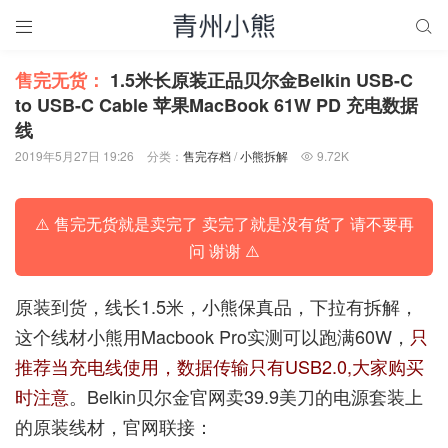


售完无货：
1.5米长原装正品贝尔金Belkin USB-C
to USB-C Cable 苹果MacBook 61W PD 充电数据
线
2019年5月27日 19:26
分类：
售完存档
/
小熊拆解
9.72K

⚠️ 售完无货就是卖完了 卖完了就是没有货了 请不要再
问 谢谢 ⚠️
原装到货，线长1.5米，小熊保真品，下拉有拆解，
这个线材小熊用Macbook Pro实测可以跑满60W，
只
推荐当充电线使用，数据传输只有USB2.0,大家购买
时注意
。Belkin贝尔金官网卖39.9美刀的电源套装上
的原装线材，官网联接：