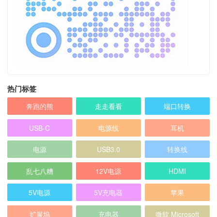
热门标签
奔跑的熊
走走看看
端口转换
USB-C
电源线
耳机
电源
USB3.0
转换线
乱七八糟
12V电源
HDMI
5V电源
5V充电器
苹果
扩展坞
充电器
微软 Microsoft