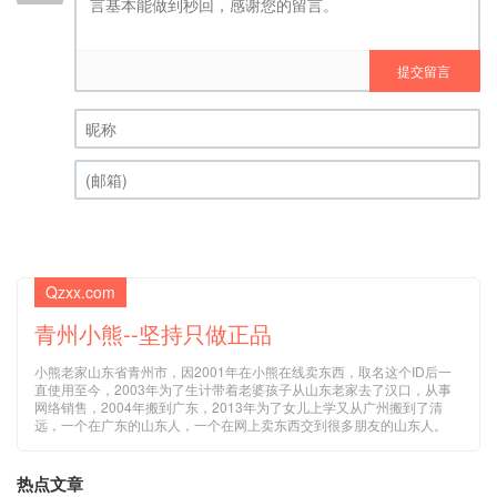
提交留言
昵称 (必填)
(邮箱) (必填)
Qzxx.com
青州小熊--坚持只做正品
小熊老家山东省青州市，因2001年在小熊在线卖东西，取名这个ID后一
直使用至今，2003年为了生计带着老婆孩子从山东老家去了汉口，从事
网络销售，2004年搬到广东，2013年为了女儿上学又从广州搬到了清
远，一个在广东的山东人，一个在网上卖东西交到很多朋友的山东人。
热点文章