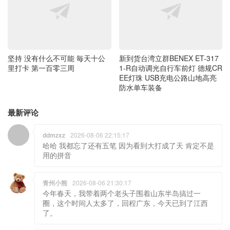
坚持 没有什么不可能 毎天十公
新到货台湾立群BENEX ET-317
里打卡 第一百零三周
1-R自动调光自行车前灯 德规CR
EE灯珠 USB充电公路山地高亮
防水单车装备
最新评论
ddmzxz
2026-08-06 22:15:17
哈哈 我都忘了还有五笔 因为看到大打成了天 肯定不是
用的拼音
青州小熊
2026-08-06 21:30:17
今年春天，我带着两个老头子围着山东半岛搞过一
圈，这个时间人太多了，回程广东，今天已到了江西
了。