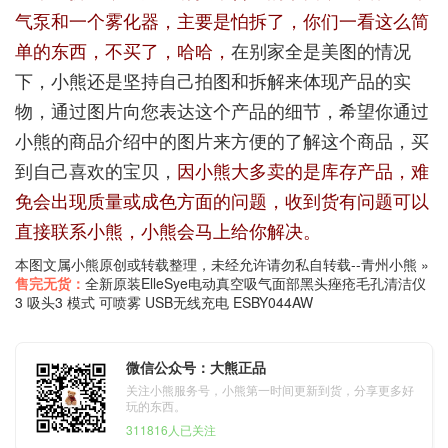
气泵和一个雾化器，主要是怕拆了，你们一看这么简
单的东西，不买了，哈哈，
在别家全是美图的情况
下，小熊还是坚持自己拍图和拆解来体现产品的实
物，通过图片向您表达这个产品的细节，希望你通过
小熊的商品介绍中的图片来方便的了解这个商品，买
到自己喜欢的宝贝，
因小熊大多卖的是库存产品，难
免会出现质量或成色方面的问题，收到货有问题可以
直接联系小熊，小熊会马上给你解决。
本图文属小熊原创或转载整理，未经允许请勿私自转载--
青州小熊
»
售完无货：
全新原装ElleSye电动真空吸气面部黑头痤疮毛孔清洁仪
3 吸头3 模式 可喷雾 USB无线充电 ESBY044AW
微信公众号：大熊正品
关注小熊服务号，小熊第一时间更新到货，分享更多好
玩的东西。
311816人已关注