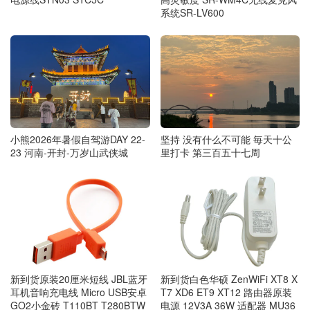
系统SR-LV600
小熊2026年暑假自驾游DAY 22-
坚持 没有什么不可能 毎天十公
23 河南-开封-万岁山武侠城
里打卡 第三百五十七周
新到货原装20厘米短线 JBL蓝牙
新到货白色华硕 ZenWiFi XT8 X
耳机音响充电线 Micro USB安卓
T7 XD6 ET9 XT12 路由器原装
GO2小金砖 T110BT T280BTW
电源 12V3A 36W 适配器 MU36