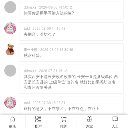
ddmzxz
2026-08-06 18:50:12
熊哥你是用手写输入法的嘛?
taki
2026-08-06 14:10:48
去烟台，潍坊么？
青州小熊
2026-08-03 18:30:46
感谢科普。
ddmzxz
2026-07-31 16:12:11
其实西安不是长安改名改来的 长安一直是县级单位 西
安是长安县的“上级单位”改的名 就好比如果潍坊改名
和青州没啥关系
taki
2026-07-30 15:06:31
旅行的意义，不在景区，不在终点，在路上
熊店产品QQ交流群
熊店
帐户
结算
淘宝
人工