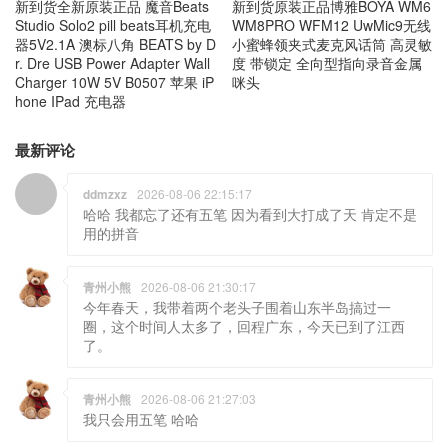
新到货全新原装正品 魔音Beats
新到货原装正品博雅BOYA WM6
Studio Solo2 pill beats耳机充电
WM8PRO WFM12 UwMic9无线
器5V2.1A 澳标八角 BEATS by D
小蜜蜂领夹式麦克风话筒 高灵敏
r. Dre USB Power Adapter Wall
度 带锁定 全向型指向录音金属
Charger 10W 5V B0507 苹果 iP
咪头
hone IPad 充电器
最新评论
ddmzxz
2026-08-06 22:15:17
哈哈 我都忘了还有五笔 因为看到大打成了天 肯定不是
用的拼音
青州小熊
2026-08-06 21:30:17
今年春天，我带着两个老头子围着山东半岛搞过一
圈，这个时间人太多了，回程广东，今天已到了江西
了。
青州小熊
2026-08-06 21:27:03
我只会用五笔 哈哈