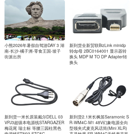
小熊2026年暑假自驾游DAY 3 湖
新到货全新贸联BizLink minidp
南-长沙-橘子洲-零食王国-坡子
转dp母 2BC0164001 显示器转
街派出所
换头 MDP M TO DP Adapter转
换头
新到货一米长原装戴尔DELL 03
新到货2.1米长枫笛Saramonic S
VPJ3超级本电源线STARGAZER
R-WM4C-M1 48V幻象电源全向
梅花尾 瑞士标 等腰三园柱黑色
型领夹式麦克风话筒(Mini XLR)
电源线STN03 STC5C
高灵敏度 SR-WM4C无线麦克风