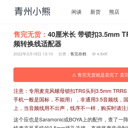
闲谈
新货
熊店
售完无货：
40厘米长 带锁扣3.5mm T
频转换线适配器
2022年3月18日 13:10
分类：
售完存档
4.84K

⚠️ 售完无货就是卖完了 卖
注意：专用麦克风螺母锁扣TRS头到3.5mm TRR
手机一般是国标，不能用），非通用3.5音频线，
上，当音频线用不出声，线序不一样，购买时请注
这个应也是Saramonic或BOYA上的配件，
线麦克风系统的3.5mm插孔连接，直接将声音录制到App