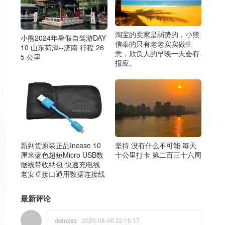
淘宝的卖家是弱势的，小熊
小熊2024年暑假自驾游DAY
信奉的只有老老实实做生
10 山东荷泽--济南 行程 26
意，欺负人的早晚一天会有
5 公里
报应。
新到货原装正品Incase 10
坚持 没有什么不可能 毎天
厘米蓝色超短Micro USB数
十公里打卡 第二百三十六周
据线带收纳包 快速充电线
老安卓接口通用数据连接线
最新评论
ddmzxz
2026-08-06 22:15:17