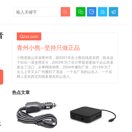





音
Qzxx.com
青州小熊--坚持只做正品
小熊老家山东省青州市，因2001年在小熊在线卖东西，取名这
个ID后一直使用至今，2003年为了生计带着老婆孩子从山东老
家去了汉口，从事网络销售，2004年搬到广东，2013年为了
女儿上学又从广州搬到了清远，一个在广东的山东人，一个在
网上卖东西交到很多朋友的山东人。
热点文章
无
、