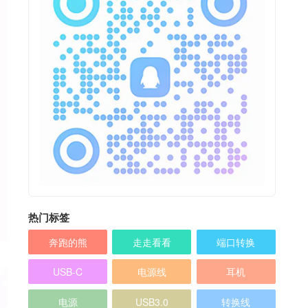
热门标签
奔跑的熊
走走看看
端口转换
USB-C
电源线
耳机
电源
USB3.0
转换线