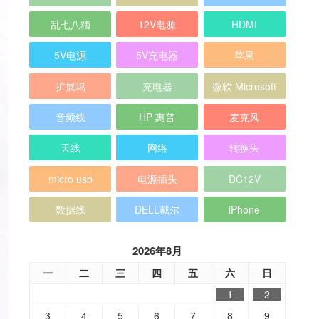
乱七八糟
12V电源
HDMI
5V电源
5V充电器
苹果
扩展坞
充电器
微软 Microsoft
音频线
HP 惠普
麦克风
天线
网络
转换头
micro usb
电源插头
DC12V
数据线
DELL戴尔
iPhone
2026年8月
一
二
三
四
五
六
日
1
2
3
4
5
6
7
8
9