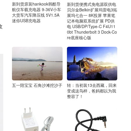
新到货原装hankook韩酷导
新到货便携式免电源双供电
航仪车载充电器 9-36V小车
贝尔金Belkin扩展坞雷电3拓
大货车汽车降压线 5V1.5A
展坞七合一 8K投屏 苹果笔
迷你USB充电器
记本电脑双系统扩展 PD供
收
电 USB/DP/Type-C F4U11
0bt Thunderbolt 3 Dock-Co
re底座核心版
转：当初装13去西藏，回来
五一陪宝宝 石角沙滩挖沙子
变成这鸟样，爸妈都以为我
整容了！