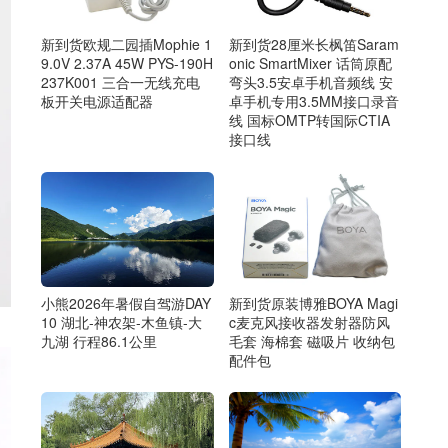
新到货欧规二园插Mophie 1
新到货28厘米长枫笛Saram
9.0V 2.37A 45W PYS-190H
onic SmartMixer 话筒原配
237K001 三合一无线充电
弯头3.5安卓手机音频线 安
板开关电源适配器
卓手机专用3.5MM接口录音
线 国标OMTP转国际CTIA
接口线
小熊2026年暑假自驾游DAY
新到货原装博雅BOYA Magi
10 湖北-神农架-木鱼镇-大
c麦克风接收器发射器防风
九湖 行程86.1公里
毛套 海棉套 磁吸片 收纳包
配件包