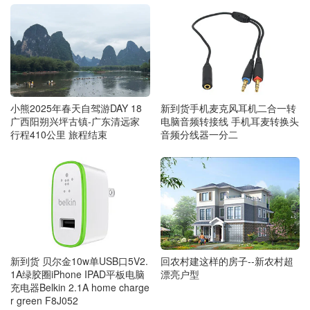
新到货手机麦克风耳机二合一转
小熊2025年春天自驾游DAY 18
电脑音频转接线 手机耳麦转换头
广西阳朔兴坪古镇-广东清远家
音频分线器一分二
行程410公里 旅程结束
新到货 贝尔金10w单USB口5V2.
回农村建这样的房子--新农村超
1A绿胶圈iPhone IPAD平板电脑
漂亮户型
充电器Belkin 2.1A home charge
r green F8J052