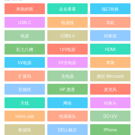
奔跑的熊
走走看看
端口转换
USB-C
电源线
耳机
电源
USB3.0
转换线
乱七八糟
12V电源
HDMI
5V电源
5V充电器
苹果
扩展坞
充电器
微软 Microsoft
音频线
HP 惠普
麦克风
天线
网络
转换头
micro usb
电源插头
DC12V
数据线
DELL戴尔
iPhone