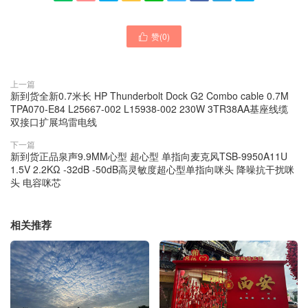
赞(
0
)

上一篇
新到货全新0.7米长 HP Thunderbolt Dock G2 Combo cable 0.7M
TPA070-E84 L25667-002 L15938-002 230W 3TR38AA基座线缆
双接口扩展坞雷电线
下一篇
新到货正品泉声9.9MM心型 超心型 单指向麦克风TSB-9950A11U
1.5V 2.2KΩ -32dB -50dB高灵敏度超心型单指向咪头 降噪抗干扰咪
头 电容咪芯
相关推荐