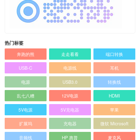
热门标签
奔跑的熊
走走看看
端口转换
USB-C
电源线
耳机
电源
USB3.0
转换线
乱七八糟
12V电源
HDMI
5V电源
5V充电器
苹果
扩展坞
充电器
微软 Microsoft
音频线
HP 惠普
麦克风
天线
网络
转换头
micro usb
电源插头
DC12V