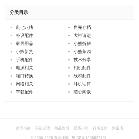
乱七八糟
售完存档
外设配件
大神请进
家居用品
小熊拆解
小熊新货
小熊茶园
手机配件
技术分享
电源相关
相机配件
端口转换
线材配件
网络相关
耳机话筒
车载配件
随心闲谈
关于小熊
买前必读
商品售后
联系小熊
订阅更新
淘宝店
© 2003-2026
青州小熊
粤ICP备12089271号