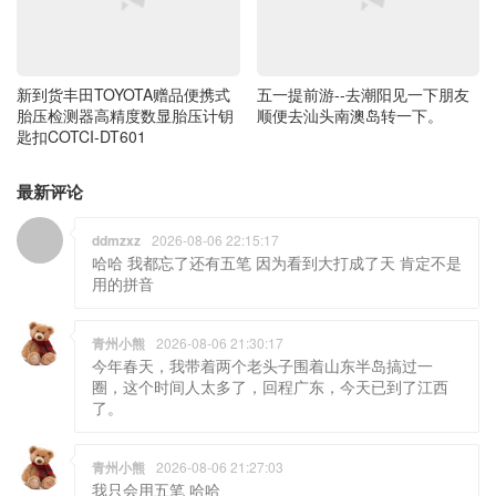
新到货丰田TOYOTA赠品便携式
五一提前游--去潮阳见一下朋友
胎压检测器高精度数显胎压计钥
顺便去汕头南澳岛转一下。
匙扣COTCI-DT601
最新评论
ddmzxz
2026-08-06 22:15:17
哈哈 我都忘了还有五笔 因为看到大打成了天 肯定不是
用的拼音
青州小熊
2026-08-06 21:30:17
今年春天，我带着两个老头子围着山东半岛搞过一
圈，这个时间人太多了，回程广东，今天已到了江西
了。
青州小熊
2026-08-06 21:27:03
我只会用五笔 哈哈
ddmzxz
2026-08-06 18:50:12
熊哥你是用手写输入法的嘛?