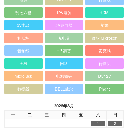
乱七八糟
12V电源
HDMI
5V电源
5V充电器
苹果
扩展坞
充电器
微软 Microsoft
音频线
HP 惠普
麦克风
天线
网络
转换头
micro usb
电源插头
DC12V
数据线
DELL戴尔
iPhone
2026年8月
一
二
三
四
五
六
日
1
2