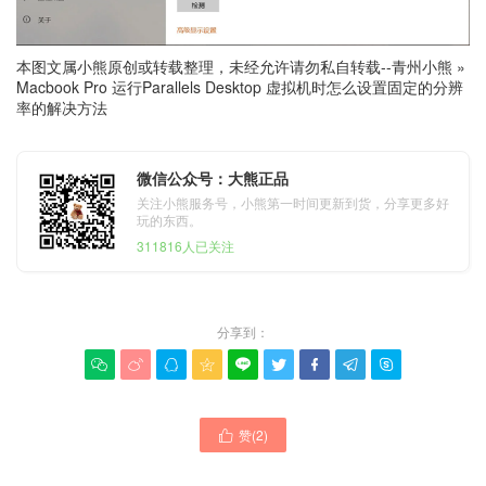
本图文属小熊原创或转载整理，未经允许请勿私自转载--
青州小熊
»
Macbook Pro 运行Parallels Desktop 虚拟机时怎么设置固定的分辨
率的解决方法
微信公众号：大熊正品
关注小熊服务号，小熊第一时间更新到货，分享更多好
玩的东西。
311816人已关注
分享到：









赞(
2
)
