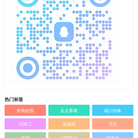
热门标签
奔跑的熊
走走看看
端口转换
USB-C
电源线
耳机
电源
USB3.0
转换线