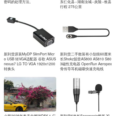
密码的处理方法。
东仁化县--湖南汝城--炎陵--攸县
行程 275公里
新到货原装MyDP SlimPort Micr
新到货二手散装有小划痕60厘米
o USB 转VGA适配器 谷歌 ASUS
长Shokz韶音AS800 AS810 S80
nexus7 LG TO VGA 1920x1200
3磁性充电器 OpenRun Aeropex
转换头
骨传导耳机磁吸快速充电线
小熊2025年春天自驾游DAY 1 广
新到货6米长Saramonic枫笛 XL