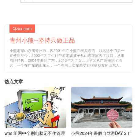
(邮箱) (必填)
Qzxx.com
青州小熊--坚持只做正品
小熊老家山东省青州市，因2001年在小熊在线卖东西，取名这个ID后一
直使用至今，2003年为了生计带着老婆孩子从山东老家去了汉口，从事
网络销售，2004年搬到广东，2013年为了女儿上学又从广州搬到了清
远，一个在广东的山东人，一个在网上卖东西交到很多朋友的山东人。
热点文章
whs 组网中个别电脑记不住管理
小熊2024年暑假自驾游DAY 2 广