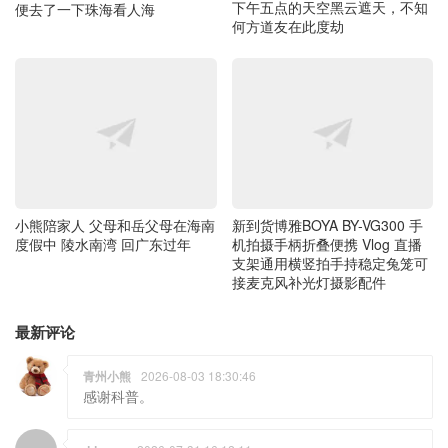
下午五点的天空黑云遮天，不知
便去了一下珠海看人海
何方道友在此度劫
小熊陪家人 父母和岳父母在海南
新到货博雅BOYA BY-VG300 手
度假中 陵水南湾 回广东过年
机拍摄手柄折叠便携 Vlog 直播
支架通用横竖拍手持稳定兔笼可
接麦克风补光灯摄影配件
最新评论
青州小熊
2026-08-03 18:30:46
感谢科普。
ddmzxz
2026-07-31 16:12:11