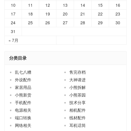
17
18
19
20
21
22
23
24
25
26
27
28
29
30
31
« 7月
分类目录
乱七八糟
售完存档
外设配件
大神请进
家居用品
小熊拆解
小熊新货
小熊茶园
手机配件
技术分享
电源相关
相机配件
端口转换
线材配件
网络相关
耳机话筒
车载配件
随心闲谈